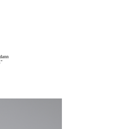
 dann
."