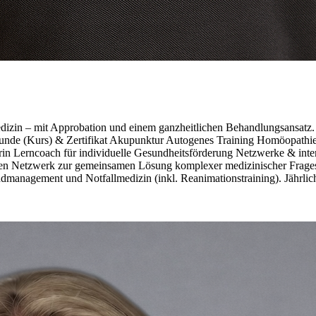
dizin – mit Approbation und einem ganzheitlichen Behandlungsansat
de (Kurs) & Zertifikat Akupunktur Autogenes Training Homöopathie
n Lerncoach für individuelle Gesundheitsförderung Netzwerke & inter
en Netzwerk zur gemeinsamen Lösung komplexer medizinischer Fragest
nagement und Notfallmedizin (inkl. Reanimationstraining). Jährlich 